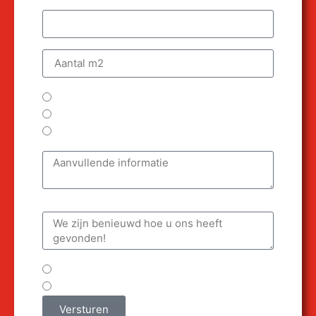
Wat voor vloer heeft u?
Aantal m2
Welke verwarming heeft u nu in huis?
CV ketel
Warmtepomp
Stadsverwarming
Aanvullende informatie
We zijn benieuwd hoe u ons heeft
gevonden!
U wilt een offerte als
particulier
bedrijf
Versturen