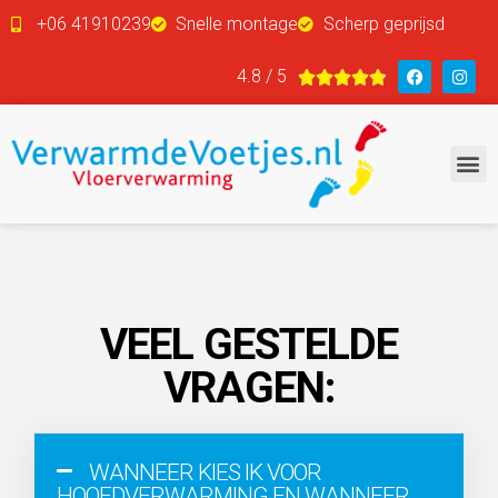
+06 41910239
Snelle montage
Scherp geprijsd
4.8 / 5





VEEL GESTELDE
VRAGEN:
WANNEER KIES IK VOOR
HOOFDVERWARMING EN WANNEER